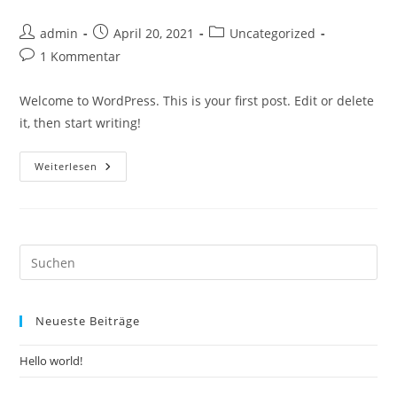
Beitrags-
Beitrag
Beitrags-
admin
April 20, 2021
Uncategorized
Autor:
veröffentlicht:
Kategorie:
Beitrags-
1 Kommentar
Kommentare:
Welcome to WordPress. This is your first post. Edit or delete
it, then start writing!
Hello
Weiterlesen
World!
Pre
Es
to
Neueste Beiträge
clo
the
Hello world!
sea
pan